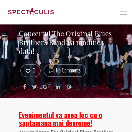
Concertul The Original Blues
Brothers Band isi modifica
data!
0
No Comments
Evenimentul va avea loc cu o
saptamana mai devreme!