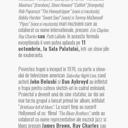
Maximus” (trombon), Steve Howard “Catfish” (trompeta),
Rob Paparozzi “The Honeydripper” (voce si muzicuta),
Bobby Harden “Sweet Soul” (voce) si Tommy McDonnell
mari muzicieni care au
“Pipes” (voce si muzicuta)
,
colaborat cu nume internationale, precum:
Eric Clapton,
sau
In aceasta formula
Ray Charles
Patti LaBelle.
exceptionala ii vom putea aplauda pe
11
octombrie, la Sala Palatului,
intr-un show plin
de exuberanta.
Povestea trupei a inceput in 1976, ca parte a show-
ului de televiziune american
, cand
Saturday Night Live
actorii
John
Belushi
si
Dan Aykroyd
au infiintat
o trupa pentru cateva sketch-uri in cadrul emisiunii.
Proiectul a devenit unul de sine statator, iar doi ani
mai tarziu grupul a lansat primul lor album, intitulat
”
. La scurt timp au cucerit
Briefcase full of blues”
Hollywood-ul cu filmul
, unde au
”The Blues Brothers”
colaborat cu nume reprezentative ale muzicii jazz si
blues precum
James Brown, Ray Charles
sau