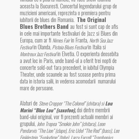
aceasta la Bucuresti. Concertul legendarului grup de
muzicieni americani, reprezinta o premiera pentru
iubitorii de blues din Romania.
The Original
Blues Brothers Band
au fost si sunt cap de afis
in cele mai importante festivaluri de Jazz si Blues din
Europa, cum ar fi
in Franta,
Nimes Fair
North Sea Jazz
in Olanda
in Italia si
Festival
, Pistoia Blues Festival
in Elvetia. O experienta deosebita
Montreux Jazz Festival
a avut loc in Paris, unde band-ul a oferit trei nopti de
concerte sold-out fara precedent, in iubitul Olympia
Theater, unde scaunele au fost scoase pentru prima
data in istoria salii, in vederea acomodarii numarului
mare de persoane.
Alaturi de
Steve Cropper “The Colonel” (chitara)
si
Lou
doi dintre membrii
Marini “Blue Lou” (saxofon),
band-ului original, vor fi prezenti actualii membri ai
grupului,
John Tropea “Smokin John” (chitara), Leon
Pendarvis “The Lion” (clape), Eric Udel “The Red” (bass), Lee
Finklestein “Funkytime” (tobe), Larry Farrell “Trombonius