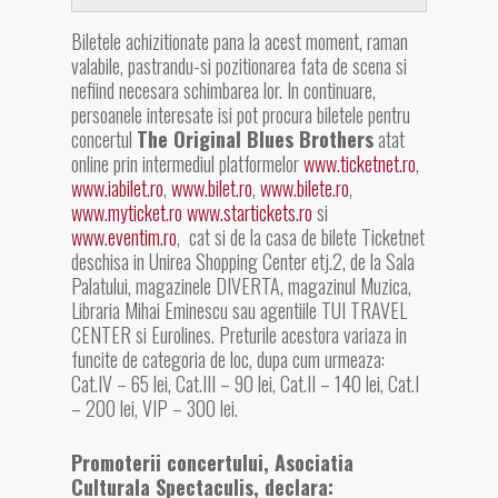
Biletele achizitionate pana la acest moment, raman
valabile, pastrandu-si pozitionarea fata de scena si
nefiind necesara schimbarea lor. In continuare,
persoanele interesate isi pot procura biletele pentru
concertul
The Original Blues Brothers
atat
online prin intermediul platformelor
www.ticketnet.ro
,
www.iabilet.ro
,
www.bilet.ro
,
www.bilete.ro
,
www.myticket.ro
www.startickets.ro
si
www.eventim.ro
,
cat si de la casa de bilete Ticketnet
deschisa in Unirea Shopping Center etj.2, de la Sala
Palatului, magazinele DIVERTA, magazinul Muzica,
Libraria Mihai Eminescu sau agentiile TUI TRAVEL
CENTER si Eurolines. Preturile acestora variaza in
funcite de categoria de loc, dupa cum urmeaza:
Cat.IV – 65 lei, Cat.III – 90 lei, Cat.II – 140 lei, Cat.I
– 200 lei, VIP – 300 lei.
Promoterii concertului, Asociatia
Culturala Spectaculis, declara: