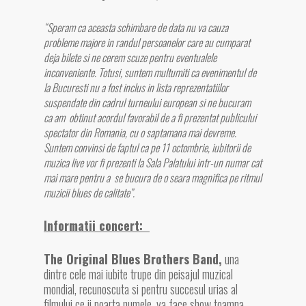
“Speram ca aceasta schimbare de data nu va cauza
probleme majore in randul persoanelor care au cumparat
deja bilete si ne cerem scuze pentru eventualele
inconveniente. Totusi, suntem multumiti ca evenimentul de
la Bucuresti nu a fost inclus in lista reprezentatiilor
suspendate din cadrul turneului european si ne bucuram
ca am obtinut acordul favorabil de a fi prezentat publicului
spectator din Romania, cu o saptamana mai devreme.
Suntem convinsi de faptul ca pe 11 octombrie, iubitorii de
muzica live vor fi prezenti la Sala Palatului intr-un numar cat
mai mare pentru a se bucura de o seara magnifica pe ritmul
muzicii blues de calitate”.
Informatii concert:
The Original Blues Brothers Band
,
una
dintre cele mai iubite trupe din peisajul muzical
mondial, recunoscuta si pentru succesul urias al
filmului ce ii poarta numele, va face show toamna