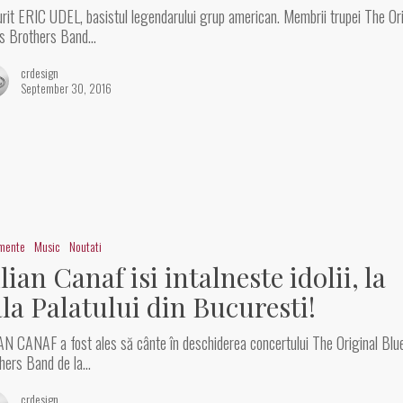
rit ERIC UDEL, basistul legendarului grup american. Membrii trupei The Ori
s Brothers Band…
crdesign
September 30, 2016
imente
Music
Noutati
lian Canaf isi intalneste idolii, la
la Palatului din Bucuresti!
AN CANAF a fost ales să cânte în deschiderea concertului The Original Blu
hers Band de la…
crdesign