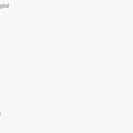
ginal
e