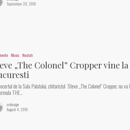
September 20, 2016
imente
Music
Noutati
eve „The Colonel” Cropper vine la
ucuresti
oncertul de la Sala Palatului, chitaristul Steve „The Colonel” Cropper, nu va l
formula THE…
crdesign
August 4, 2016