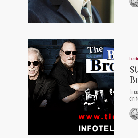
Even
St
B
In c
din 