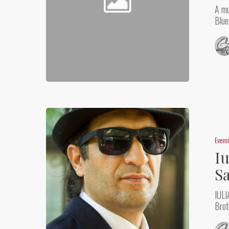
A mu
Blue
Even
Iu
Sa
IULI
Brot