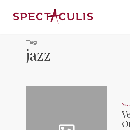
Tag
jazz
Musi
Ve
O