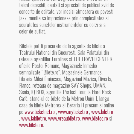
talent deosebit, cautati si apreciati de publicul avid de
concerte de calitate, vor incalzi atmosfera cu povesti
jazz, menite sa impresioneze prin complexitatea si
acuratetea sunetelor instrumentelor cu corzi si a
celor de suflat.
Biletele pot fi procurate de la agentia de bilete a
Teatrului National din Bucuresti, Sala Palatului, din
reteaua agentiilor Eurolines si TUI TRAVELCENTER,
oficiile Postei Romane, Magazinele Inmedio
semnalizate “Bilete.ro”, Magazinele Germanos,
Libraria Mihai Eminescu, Magazinul Muzica, Diverta,
Flanco, reteaua de magazine SAY Shops, UMAN,
Senia, IQ BOX, agentiile Perfect Tour, la Hard Rock
Café, stand-ul de bilete de la Metrou Unirii 1, langa
casa de bilete Metrorex si Beraria H precum si online
pe
www.ticketnet.ro
,
www.myticket.ro
,
www.bilet.ro
,
www.iabilet.ro
,
www.vreaubilet.ro
,
www.biletoo.ro
si
www.bilete.ro
.