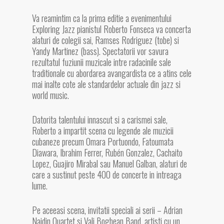
Va reamintim ca la prima editie a evenimentului
Exploring Jazz pianistul Roberto Fonseca va concerta
alaturi de colegii sai, Ramses Rodriguez (tobe) si
Yandy Martinez (bass). Spectatorii vor savura
rezultatul fuziunii muzicale intre radacinile sale
traditionale cu abordarea avangardista ce a atins cele
mai inalte cote ale standardelor actuale din jazz si
world music.
Datorita talentului innascut si a carismei sale,
Roberto a impartit scena cu legende ale muzicii
cubaneze precum Omara Portuondo, Fatoumata
Diawara, Ibrahim Ferrer, Rubén Gonzalez, Cachaito
Lopez, Guajiro Mirabal sau Manuel Galban, alaturi de
care a sustinut peste 400 de concerte in intreaga
lume.
Pe aceeasi scena, invitatii speciali ai serii – Adrian
Naidin Quartet si Vali Boghean Band, artisti cu un