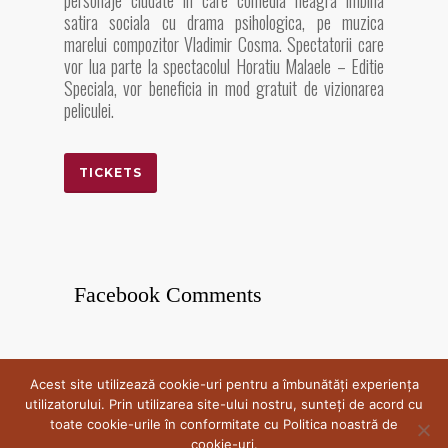
satira sociala cu drama psihologica, pe muzica
marelui compozitor Vladimir Cosma. Spectatorii care
vor lua parte la spectacolul Horatiu Malaele – Editie
Speciala, vor beneficia in mod gratuit de vizionarea
peliculei.
TICKETS
Facebook Comments
Acest site utilizează cookie-uri pentru a îmbunătăți experiența
© 2026 Spectaculis. Crafted by CRdesign
utilizatorului. Prin utilizarea site-ului nostru, sunteți de acord cu
toate cookie-urile în conformitate cu Politica noastră de
cookie-uri.