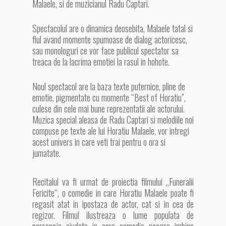
Malaele, si de muzicianul Radu Captari.
Spectacolul are o dinamica deosebita, Malaele tatal si
fiul avand momente spumoase de dialog actoricesc,
sau monologuri ce vor face publicul spectator sa
treaca de la lacrima emotiei la rasul in hohote.
Noul spectacol are la baza texte puternice, pline de
emotie, pigmentate cu momente “Best of Horatiu”,
culese din cele mai bune reprezentatii ale actorului.
Muzica special aleasa de Radu Captari si melodiile noi
compuse pe texte ale lui Horatiu Malaele, vor intregi
acest univers in care veti trai pentru o ora si
jumatate.
Recitalul va fi urmat de proiectia filmului „Funeralii
Fericite“, o comedie in care Horatiu Malaele poate fi
regasit atat in ipostaza de actor, cat si in cea de
regizor. Filmul ilustreaza o lume populata de
personaje ciudate in care comedia neagra imbina