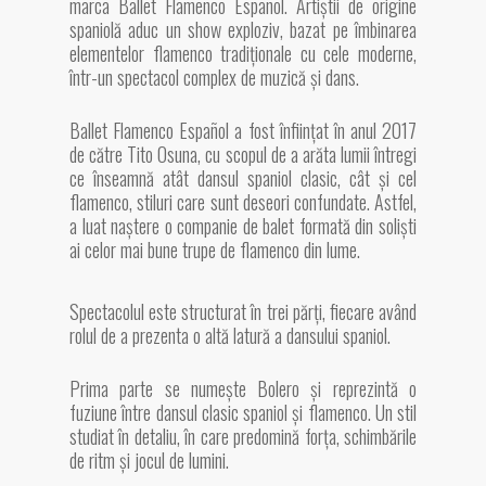
marca Ballet Flamenco Español. Artiștii de origine
spaniolă aduc un show exploziv, bazat pe îmbinarea
elementelor flamenco tradiționale cu cele moderne,
într-un spectacol complex de muzică și dans.
Ballet Flamenco Español a fost înființat în anul 2017
de către Tito Osuna, cu scopul de a arăta lumii întregi
ce înseamnă atât dansul spaniol clasic, cât și cel
flamenco, stiluri care sunt deseori confundate. Astfel,
a luat naștere o companie de balet formată din soliști
ai celor mai bune trupe de flamenco din lume.
Spectacolul este structurat în trei părți, fiecare având
rolul de a prezenta o altă latură a dansul
ui spaniol.
Prima parte se numește Bolero și reprezintă o
fuziune între dansul clasic spaniol și flamenco. Un stil
studiat în detaliu, în care predomină forța, schimbările
de ritm și jocul de lumini.